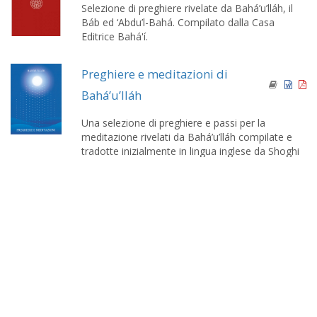
Selezione di preghiere rivelate da Bahá’u’lláh, il
Báb ed ‘Abdu’l-Bahá. Compilato dalla Casa
Editrice Bahá'í.
Preghiere e meditazioni di
Bahá’u’lláh
Una selezione di preghiere e passi per la
meditazione rivelati da Bahá’u’lláh compilate e
tradotte inizialmente in lingua inglese da Shoghi
Effendi che venne pubblicata per la prima volta
nel 1938.
Ventisei preghiere rivelate da
'Abdu'l-Baha
Una selezione di preghiere preparate dal
Dipartimento delle ricerche della Casa Universale
di Giustizia e pubblicate in commemorazione del
centesimo anniversario della morte di 'Abdu'l-