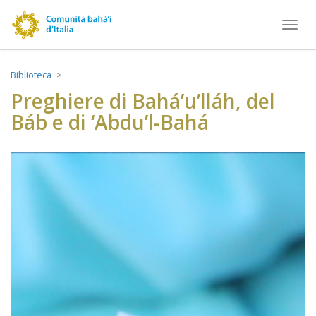
Toggl
navig
Biblioteca
Preghiere di Bahá’u’lláh, del
Báb e di ‘Abdu’l-Bahá