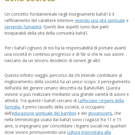
Un concetto fondamentale negli insegnamenti bahá'í è il
raffinamento del carattere interiore
vivendo una vita spirituale
e
servendo l’umanità
. Questi due aspetti sono due parti
inseparabili della vita della comunità bahá'í.
Per i bahá'í ognuno di noi ha la responsabilità di portare avanti
una società in continuo progresso e di far sì che le sue azioni
nascano da un sincero desiderio di servire gli altri.
Questo infinito viaggio percorso da chi intende contribuire al
miglioramento della società ha un unico scopo: il perseguimento
dell’unità del genere umano descritta da Bahá’u’lláh. Questa
visione si può realizzare mediante una grande varietà di azioni e
attività. Tra queste i bahá’í cercano di
rafforzare i legami della
famiglia
, il primo tassello della società, si occupano
dell’
educazione spirituale dei bambini
e dei
giovanissimi
, che
nella terminologia usata dai bahá’í sono i ragazzi fra 11 e 15
anni, si impegnano per consolidare i legami sociali nei quartieri
dove vivono promuovendo una
cultura improntata alla