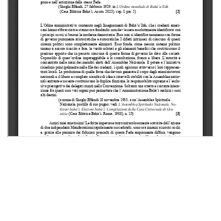
Contattaci
Casa Editrice Bahá’í
bahai.org
IN COSA CREDIAMO
LA COMUNITÀ BAHÁ’Í
COSA FACCIAMO