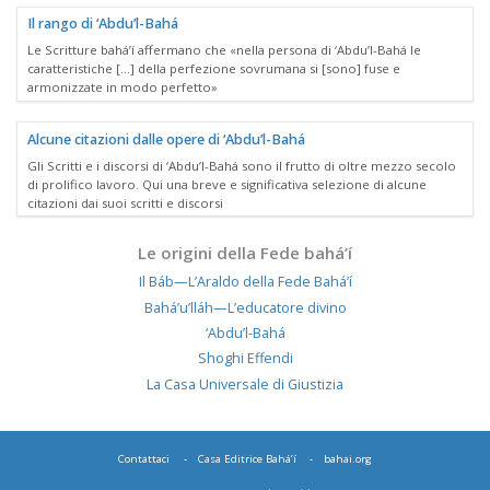
Il rango di ‘Abdu’l-Bahá
Le Scritture bahá’í affermano che «nella persona di ‘Abdu’l-Bahá le
caratteristiche [...] della perfezione sovrumana si [sono] fuse e
armonizzate in modo perfetto»
Alcune citazioni dalle opere di ‘Abdu’l-Bahá
Gli Scritti e i discorsi di ‘Abdu’l-Bahá sono il frutto di oltre mezzo secolo
di prolifico lavoro. Qui una breve e significativa selezione di alcune
citazioni dai suoi scritti e discorsi
Le origini della Fede bahá’í
Il Báb—L’Araldo della Fede Bahá’í
Bahá’u’lláh—L’educatore divino
‘Abdu’l-Bahá
Shoghi Effendi
La Casa Universale di Giustizia
Contattaci
Casa Editrice Bahá’í
bahai.org