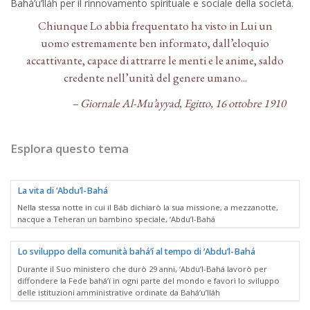
Bahá’u’lláh per il rinnovamento spirituale e sociale della società.
Chiunque Lo abbia frequentato ha visto in Lui un
uomo estremamente ben informato, dall’eloquio
accattivante, capace di attrarre le menti e le anime, saldo
credente nell’unità del genere umano...
– Giornale Al-Mu’ayyad, Egitto, 16 ottobre 1910
Esplora questo tema
La vita di ‘Abdu’l-Bahá
Nella stessa notte in cui il Báb dichiarò la sua missione, a mezzanotte,
nacque a Teheran un bambino speciale, ‘Abdu’l-Bahá
Lo sviluppo della comunità bahá’í al tempo di ‘Abdu’l-Bahá
Durante il Suo ministero che durò 29 anni, ‘Abdu’l-Bahá lavorò per
diffondere la Fede bahá’í in ogni parte del mondo e favorì lo sviluppo
delle istituzioni amministrative ordinate da Bahá’u’lláh