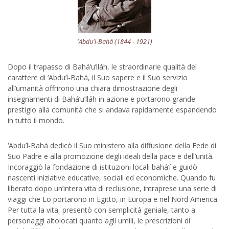
'Abdu'l-Bahá (1844 - 1921)
Dopo il trapasso di Bahá’u’lláh, le straordinarie qualità del
carattere di ‘Abdu’l-Bahá, il Suo sapere e il Suo servizio
all’umanità offrirono una chiara dimostrazione degli
insegnamenti di Bahá’u’lláh in azione e portarono grande
prestigio alla comunità che si andava rapidamente espandendo
in tutto il mondo.
‘Abdu’l-Bahá dedicò il Suo ministero alla diffusione della Fede di
Suo Padre e alla promozione degli ideali della pace e dell’unità.
Incoraggiò la fondazione di istituzioni locali bahá’í e guidò
nascenti iniziative educative, sociali ed economiche. Quando fu
liberato dopo un’intera vita di reclusione, intraprese una serie di
viaggi che Lo portarono in Egitto, in Europa e nel Nord America.
Per tutta la vita, presentò con semplicità geniale, tanto a
personaggi altolocati quanto agli umili, le prescrizioni di