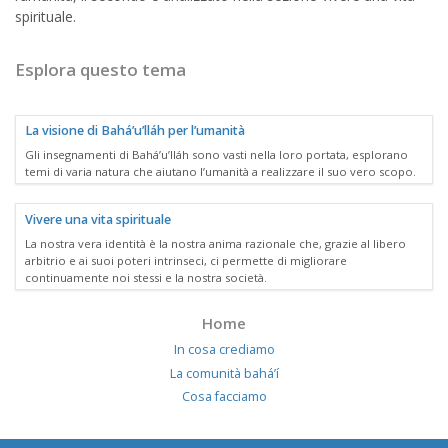
spirituale.
Esplora questo tema
La visione di Bahá’u’lláh per l’umanità
Gli insegnamenti di Bahá’u’lláh sono vasti nella loro portata, esplorano
temi di varia natura che aiutano l’umanità a realizzare il suo vero scopo.
Vivere una vita spirituale
La nostra vera identità è la nostra anima razionale che, grazie al libero
arbitrio e ai suoi poteri intrinseci, ci permette di migliorare
continuamente noi stessi e la nostra società.
Home
In cosa crediamo
La comunità bahá’í
Cosa facciamo