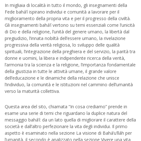
In migliaia di località in tutto il mondo, gli insegnamenti della
Fede bahá’í ispirano individui e comunità a lavorare per il
miglioramento della propria vita e per il progresso della civiltà.
Gli insegnamenti bahá’í vertono su temi essenziali come l’unicità
di Dio e della religione, l’unità del genere umano, la libertà dal
pregiudizio, l’innata nobiltà dell’essere umano, la rivelazione
progressiva della verità religiosa, lo sviluppo delle qualità
spirituali, l’integrazione della preghiera e del servizio, la parità tra
donne e uomini, la libera e indipendente ricerca della verità,
l’armonia tra la scienza e la religione, l’importanza fondamentale
della giustizia in tutte le attività umane, il grande valore
dell’educazione e le dinamiche della relazione che unisce
l’individuo, la comunità e le istituzioni nel cammino dell’umanità
verso la maturità collettiva.
Questa area del sito, chiamata “In cosa crediamo” prende in
esame una serie di temi che riguardano la duplice natura del
messaggio bahá’í: da un lato quella di migliorare il carattere della
società e dall’altro perfezionare la vita degli individui. Il primo
aspetto è esaminato nella sezione La visione di Bahá’u’lláh per
l’umanità, il secondo è analizzato nella sezione Vivere una vita