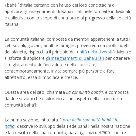
I bahá'í d'Italia cercano con l'aiuto dei loro concittadini di
applicare gli insegnamenti di Bahá'u'lláh nelle loro vite individuali
e collettive con lo scopo di contribuire al progresso della società
italiana.
La comunità italiana, composta da membri appartenenti a tutti i
ceti sociali, giovani, adulti e famiglie, provenienti da molti luoghi
del pianeta, rispecchia il principio dell’
unità nella diversità
. Mentre
si sforza di applicare
gli insegnamenti di Bahá’u’lláh
per ottenere
il miglioramento dell’individuo e della società e,
contemporaneamente, invita sempre più persone a fare
altrettanto, essa si modifica e cresce.
Questa area del sito, chiamata
La comunità bahá'í,
è composta
da due sezioni che esplorano alcuni aspetti della storia della
comunità bahá'í:
La prima sezione, intitolata
Storia della comunità bahá'í in
Italia
, descrive lo sviluppo della Fede bahá'í nella nostra nazione
e la crescita della sua comunità, nata agli inizi del ’900. Inoltre