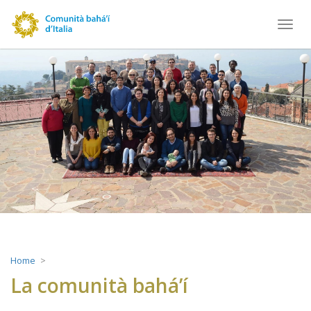
Toggl
navig
Home
La comunità bahá’í