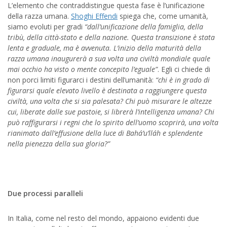
L’elemento che contraddistingue questa fase è l’unificazione
della razza umana.
Shoghi Effendi
spiega che, come umanità,
siamo evoluti per gradi
“dall’unificazione della famiglia, della
tribù, della città-stato e della nazione. Questa transizione è stata
lenta e graduale, ma è avvenuta. L’inizio della maturità della
razza umana inaugurerà a sua volta una civiltà mondiale quale
mai occhio ha visto o mente concepito l’eguale”
. Egli ci chiede di
non porci limiti figurarci i destini dell’umanità:
“chi è in grado di
figurarsi quale elevato livello è destinata a raggiungere questa
civiltà, una volta che si sia palesata? Chi può misurare le altezze
cui, liberate dalle sue pastoie, si librerà l’intelligenza umana? Chi
può raffigurarsi i regni che lo spirito dell’uomo scoprirà, una volta
rianimato dall’effusione della luce di Bahá’u’lláh e splendente
nella pienezza della sua gloria?”
Due processi paralleli
In Italia, come nel resto del mondo, appaiono evidenti due