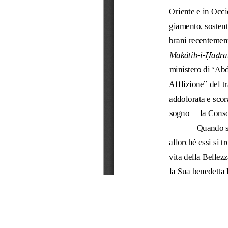
Contattaci
Casa Editrice Bahá’í
b