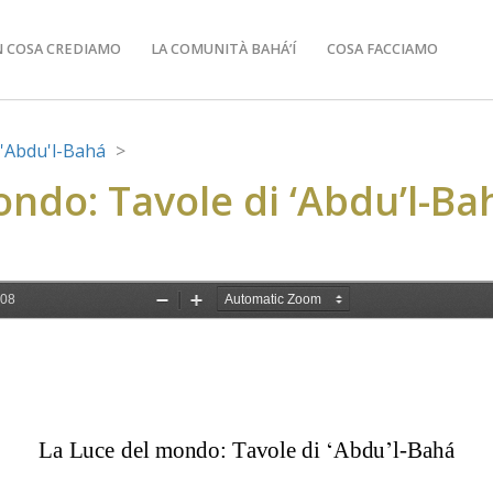
N COSA CREDIAMO
LA COMUNITÀ BAHÁ’Í
COSA FACCIAMO
i 'Abdu'l-Bahá
ondo: Tavole di ‘Abdu’l-Ba