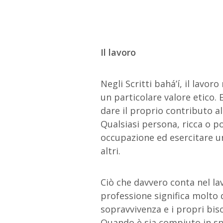
Il lavoro
Negli Scritti bahá’í, il lavo
un particolare valore etico.
dare il proprio contributo al
Qualsiasi persona, ricca o p
occupazione ed esercitare un
altri.
Ciò che davvero conta nel la
professione significa molto
sopravvivenza e i propri bisog
Quando è sia compiuto in spi