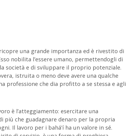
ro ricopre una grande importanza ed è rivestito di
 Esso nobilita l’essere umano, permettendogli di
la società e di sviluppare il proprio potenziale.
overa, istruita o meno deve avere una qualche
a professione che dia profitto a se stessa e agli
voro è l’atteggiamento: esercitare una
 di più che guadagnare denaro per la propria
ni. Il lavoro per i bahá’í ha un valore in sé.
rito di servizio, è una forma di preghiera.