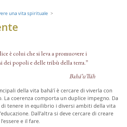
vere una vita spirituale
ente
ice è colui che si leva a promuovere i
i dei popoli e delle tribù della terra.”
Bahá’u’lláh
cipali della vita bahá’í è cercare di viverla con
o. La coerenza comporta un duplice impegno. Da
di tenere in equilibrio i diversi ambiti della vita
l’educazione. Dall’altra si deve cercare di creare
’essere e il fare.