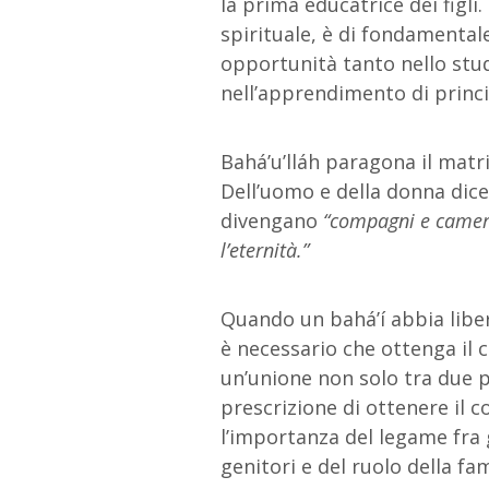
la prima educatrice dei figli
spirituale, è di fondamental
opportunità tanto nello stud
nell’apprendimento di princip
Bahá’u’lláh paragona il matr
Dell’uomo e della donna dice 
divengano
“compagni e camera
l’eternità.”
Quando un bahá’í abbia libe
è necessario che ottenga il 
un’unione non solo tra due 
prescrizione di ottenere il 
l’importanza del legame fra g
genitori e del ruolo della fa