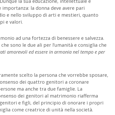
. Dunque la sua educazione, intellettuale e
e importanza: la donna deve avere pari
io e nello sviluppo di arti e mestieri, quanto
i e valori.
imonio ad una fortezza di benessere e salvezza.
che sono le due ali per l’umanità e consiglia che
ti amorevoli ed essere in armonia nel tempo e per
ramente scelto la persona che vorrebbe sposare,
consenso dei quattro genitori a coronare
persone ma anche tra due famiglie. La
consenso dei genitori al matrimonio riafferma
enitori e figli, del principio di onorare i propri
miglia come creatrice di unità nella società.