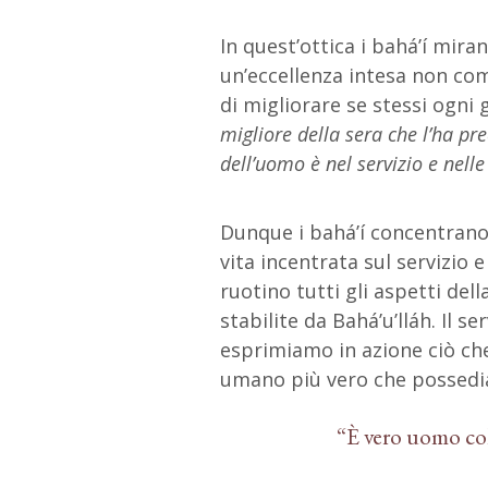
In quest’ottica i bahá’í miran
un’eccellenza intesa non co
di migliorare se stessi ogni 
migliore della sera che l’ha pre
dell’uomo è nel servizio e nelle 
Dunque i bahá’í concentrano 
vita incentrata sul servizio
ruotino tutti gli aspetti del
stabilite da Bahá’u’lláh. Il 
esprimiamo in azione ciò che
umano più vero che possed
“È vero uomo colu