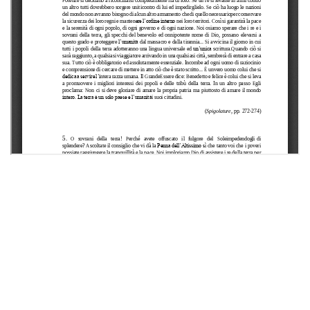
Contattaci
Casa Editrice Bahá’í
bahai.org
IN COSA CREDIAMO
LA COMUNITÀ BAHÁ’Í
COSA FACCIAMO
Copyright 2026 | Assemblea Spirituale Nazionale dei Baha'i d'Italia
Cookie policy
Note legali