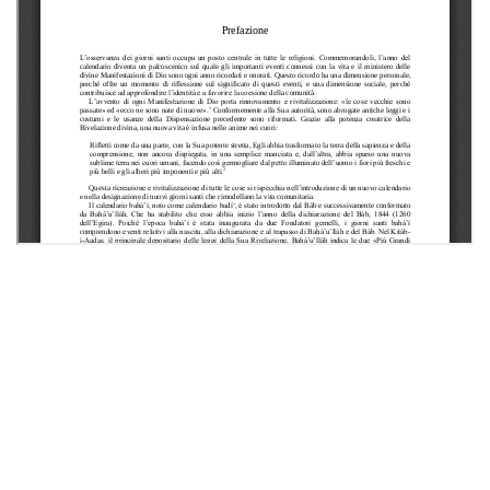
Contattaci
Casa Editrice Bahá’í
bahai.org
IN COSA CREDIAMO
LA COMUNITÀ BAHÁ’Í
COSA FACCIAMO
Copyright 2026 | Assemblea Spirituale Nazionale dei Baha'i d'Italia
Cookie policy
Note legali