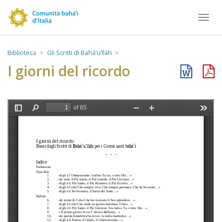
Toggl
navig
Biblioteca
Gli Scritti di Bahá’u’lláh
I giorni del ricordo