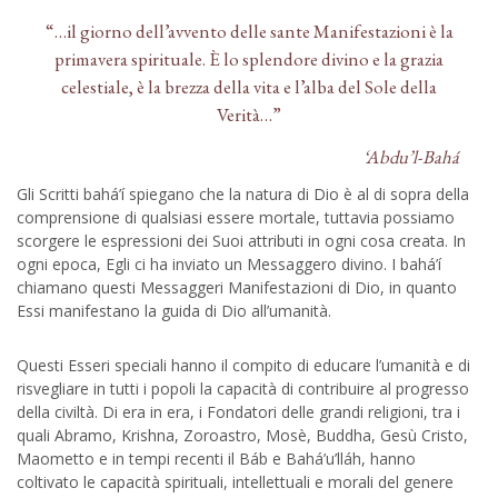
“…il giorno dell’avvento delle sante Manifestazioni è la
primavera spirituale. È lo splendore divino e la grazia
celestiale, è la brezza della vita e l’alba del Sole della
Verità…”
‘Abdu’l-Bahá
Gli Scritti bahá’í spiegano che la natura di Dio è al di sopra della
comprensione di qualsiasi essere mortale, tuttavia possiamo
scorgere le espressioni dei Suoi attributi in ogni cosa creata. In
ogni epoca, Egli ci ha inviato un Messaggero divino. I bahá’í
chiamano questi Messaggeri Manifestazioni di Dio, in quanto
Essi manifestano la guida di Dio all’umanità.
Questi Esseri speciali hanno il compito di educare l’umanità e di
risvegliare in tutti i popoli la capacità di contribuire al progresso
della civiltà. Di era in era, i Fondatori delle grandi religioni, tra i
quali Abramo, Krishna, Zoroastro, Mosè, Buddha, Gesù Cristo,
Maometto e in tempi recenti il Báb e Bahá’u’lláh, hanno
coltivato le capacità spirituali, intellettuali e morali del genere