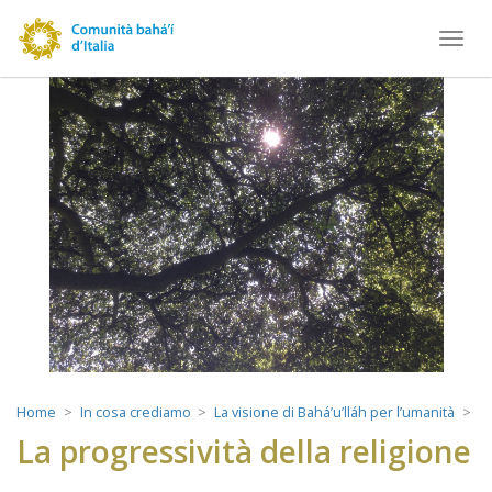
Toggl
navig
Home
In cosa crediamo
La visione di Bahá’u’lláh per l’umanità
La progressività della religione