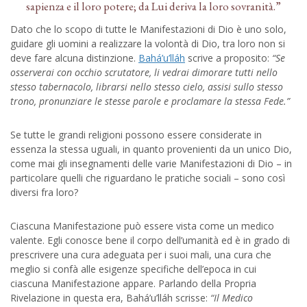
sapienza e il loro potere; da Lui deriva la loro sovranità.”
Dato che lo scopo di tutte le Manifestazioni di Dio è uno solo,
guidare gli uomini a realizzare la volontà di Dio, tra loro non si
deve fare alcuna distinzione.
Bahá’u’lláh
scrive a proposito:
“Se
osserverai con occhio scrutatore, li vedrai dimorare tutti nello
stesso tabernacolo, librarsi nello stesso cielo, assisi sullo stesso
trono, pronunziare le stesse parole e proclamare la stessa Fede.”
Se tutte le grandi religioni possono essere considerate in
essenza la stessa uguali, in quanto provenienti da un unico Dio,
come mai gli insegnamenti delle varie Manifestazioni di Dio – in
particolare quelli che riguardano le pratiche sociali – sono così
diversi fra loro?
Ciascuna Manifestazione può essere vista come un medico
valente. Egli conosce bene il corpo dell’umanità ed è in grado di
prescrivere una cura adeguata per i suoi mali, una cura che
meglio si confà alle esigenze specifiche dell’epoca in cui
ciascuna Manifestazione appare. Parlando della Propria
Rivelazione in questa era, Bahá’u’lláh scrisse:
“Il Medico