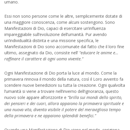
umano.
Essi non sono persone come le altre, semplicemente dotate di
una maggiore conoscenza, come alcuni sostengono. Sono
Manifestazioni di Dio, capaci di esercitare un’influenza
impareggiabile sull’evoluzione dell’umanità. Pur avendo
un’individualità distinta e una missione specifica, le
Manifestazioni di Dio sono accomunate dal fatto che il loro fine
ultimo, assegnato da Dio, consiste nell’
“educare le anime e…
raffinare il carattere di ogni uomo vivente.”
Ogni Manifestazione di Dio porta la luce al mondo. Come la
primavera rinnova il mondo della natura, così il Loro avvento fa
scendere nuove benedizioni su tutta la creazione. Ogni qualvolta
l’umanità si viene a trovare nell’inverno dell’ignoranza, questo
nuovo sole appare all’orizzonte e
“brilla sui mondi dello spirito,
dei pensieri e dei cuori, allora appaiono la primavera spirituale e
una nuova vita, diventa visibile il potere del meraviglioso tempo
della primavera e ne appaiono splendidi benefici.”
Quando una Manifestazione di Dio viene nel modo, sprigiona