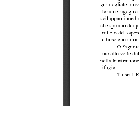
Contattaci
Casa Editrice Bahá’í
b