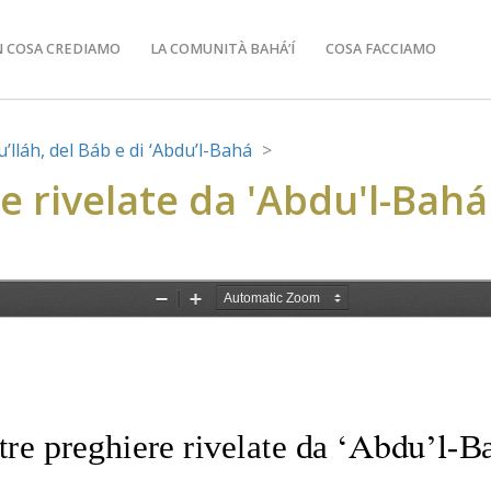
N COSA CREDIAMO
LA COMUNITÀ BAHÁ’Í
COSA FACCIAMO
’lláh, del Báb e di ‘Abdu’l-Bahá
e rivelate da 'Abdu'l-Bahá