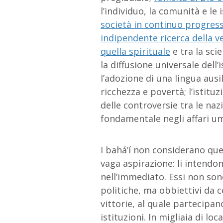
l’individuo, la comunità e le 
società in continuo progres
indipendente ricerca della v
quella spirituale
e tra la scie
la diffusione universale dell
l’adozione di una lingua ausil
ricchezza e povertà; l’istitu
delle controversie tra le naz
fondamentale negli affari um
I bahá’í non considerano que
vaga aspirazione: li intendo
nell’immediato. Essi non so
politiche, ma obbiettivi da 
vittorie, al quale partecipan
istituzioni. In migliaia di lo