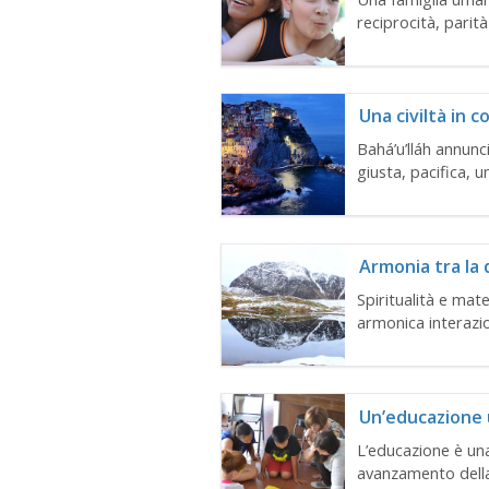
reciprocità, parit
Una civiltà in 
Bahá’u’lláh annunc
giusta, pacifica, u
Armonia tra la 
Spiritualità e mate
armonica interazio
Un’educazione 
L’educazione è un
avanzamento della 