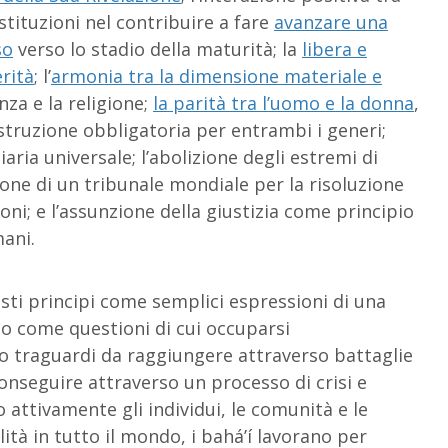
istituzioni nel contribuire a fare
avanzare una
so
verso lo stadio della maturità; la
libera e
erità
; l’
armonia tra la dimensione materiale e
nza e la religione;
la parità tra l’uomo e la donna
,
’istruzione obbligatoria per entrambi i generi;
iaria universale; l’abolizione degli estremi di
zione di un tribunale mondiale per la risoluzione
ioni; e l’assunzione della giustizia come principio
ani.
sti principi come semplici espressioni di una
no come questioni di cui occuparsi
no traguardi da raggiungere attraverso battaglie
conseguire attraverso un processo di crisi e
o attivamente gli individui, le comunità e le
calità in tutto il mondo, i bahá’í lavorano per