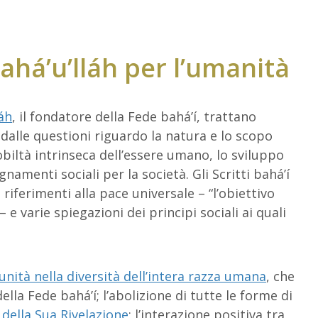
Bahá’u’lláh per l’umanità
láh
, il fondatore della Fede bahá’í, trattano
dalle questioni riguardo la natura e lo scopo
nobiltà intrinseca dell’essere umano, lo sviluppo
egnamenti sociali per la società. Gli Scritti bahá’í
ferimenti alla pace universale – “l’obiettivo
 e varie spiegazioni dei principi sociali ai quali
’unità nella diversità dell’intera razza umana
, che
ella Fede bahá’í; l’abolizione di tutte le forme di
e della Sua Rivelazione
; l’interazione positiva tra