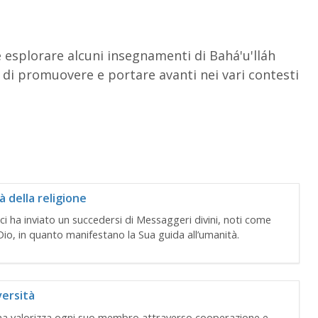
e esplorare alcuni insegnamenti di Bahá'u'lláh
 di promuovere e portare avanti nei vari contesti
à della religione
ci ha inviato un succedersi di Messaggeri divini, noti come
Dio, in quanto manifestano la Sua guida all’umanità.
versità
na valorizza ogni suo membro attraverso cooperazione e