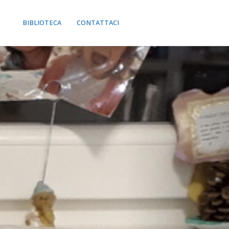
BIBLIOTECA
CONTATTACI
Next