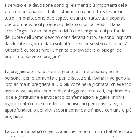
Il servizio e la devozione sono gli elementi più importanti della
vita comunitaria che i bahá'í stanno cercando di realizzare in
tutto il mondo. Sono due aspetti distinti e, tuttavia, inseparabili
che promuovono il progresso della comunità. 'Abdu'l-Bahá
scrive “ogni sforzo ed ogni attività che vengono dal profondo
del cuore dell'uomo devono considerarsi culto, se sono inspirati
da elevate ragioni e dalla volontà di render servizio all'umanità.
Questo è culto; servire l'umanità e provvedere ai bisogni del
prossimo. Servire è pregare”.
La preghiera è una parte integrante della vita bahá'í, per le
persone, per le comunità e per le istituzioni. I bahá'í rivolgono la
loro anima in preghiera a Dio più volte nella giornata, chiedendo
assistenza, supplicandoLo di proteggere i loro cari, esprimendo
lode e gratitudine e invocando confermazioni e guida. Inoltre
ogni incontro dove i credenti si riuniscano per consultarsi, o
approfondirsi, o per altri scopi incomincia e finisce con una o più
preghiere.
La comunità bahá’í organizza anche incontri in cui i bahá’í e i loro