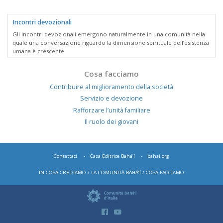
Incontri devozionali
Gli incontri devozionali emergono naturalmente in una comunità nella
quale una conversazione riguardo la dimensione spirituale dell’esistenza
umana è crescente
Cosa facciamo
Contribuire al miglioramento della società
Servizio e devozione
Rafforzare l’unità familiare
Il ruolo dei giovani
Contattaci
Casa Editrice Bahá’í
bahai.org
IN COSA CREDIAMO
LA COMUNITÀ BAHÁ’Í
COSA FACCIAMO