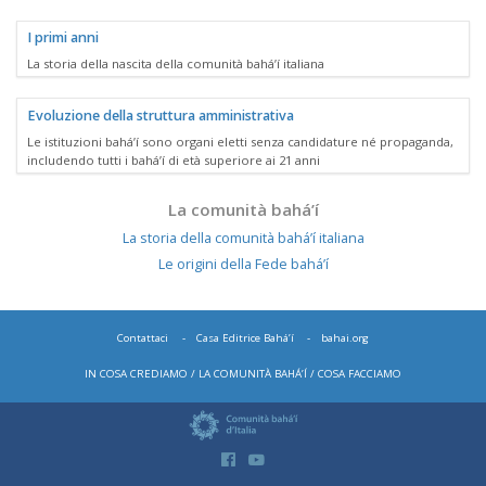
I primi anni
La storia della nascita della comunità bahá’í italiana
Evoluzione della struttura amministrativa
Le istituzioni bahá’í sono organi eletti senza candidature né propaganda,
includendo tutti i bahá’í di età superiore ai 21 anni
La comunità bahá’í
La storia della comunità bahá’í italiana
Le origini della Fede bahá’í
Contattaci
Casa Editrice Bahá’í
bahai.org
IN COSA CREDIAMO
LA COMUNITÀ BAHÁ’Í
COSA FACCIAMO