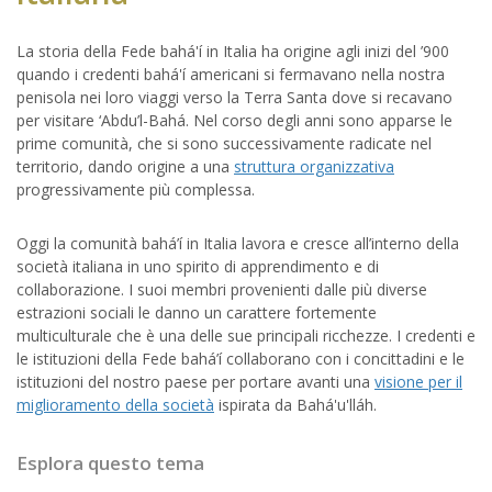
La storia della Fede bahá'í in Italia ha origine agli inizi del ’900
quando i credenti bahá'í americani si fermavano nella nostra
penisola nei loro viaggi verso la Terra Santa dove si recavano
per visitare ‘Abdu’l-Bahá. Nel corso degli anni sono apparse le
prime comunità, che si sono successivamente radicate nel
territorio, dando origine a una
struttura organizzativa
progressivamente più complessa.
Oggi la comunità bahá’í in Italia lavora e cresce all’interno della
società italiana in uno spirito di apprendimento e di
collaborazione. I suoi membri provenienti dalle più diverse
estrazioni sociali le danno un carattere fortemente
multiculturale che è una delle sue principali ricchezze. I credenti e
le istituzioni della Fede bahá’í collaborano con i concittadini e le
istituzioni del nostro paese per portare avanti una
visione per il
miglioramento della società
ispirata da Bahá'u'lláh.
Esplora questo tema