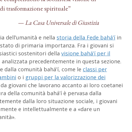
 di trasformazione spirituale”
— La Casa Universale di Giustizia
ria dell’umanità e nella
storia della Fede bahá’í
in
stato di primaria importanza. Fra i giovani si
siastici sostenitori della
visione bahá’í per il
, analizzata precedentemente in questa sezione.
e dalla comunità bahá’í, come le
classi per
bambini
o i
gruppi per la valorizzazione dei
da giovani che lavorano accanto ai loro coetanei
tura della comunità bahá’í è pervasa dalla
emente dalla loro situazione sociale, i giovani
lmente e intellettualmente e a «dare un
anità».