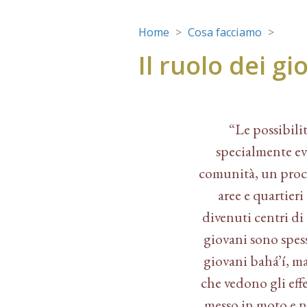
Home
Cosa facciamo
Il ruolo dei gi
“Le possibilit
specialmente ev
comunità, un proc
aree e quartieri
divenuti centri di 
giovani sono spess
giovani bahá’í, ma
che vedono gli effe
messo in moto e n