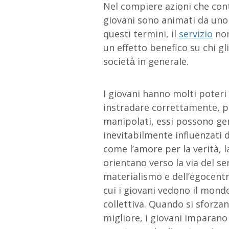
Nel compiere azioni che cont
giovani sono animati da uno s
questi termini, il
servizio
non
un effetto benefico su chi gli 
società̀ in generale.
I giovani hanno molti poter
instradare correttamente, p
manipolati, essi possono gen
inevitabilmente influenzati d
come l’amore per la verità, la
orientano verso la via del se
materialismo e dell’egocentr
cui i giovani vedono il mond
collettiva. Quando si sforza
migliore, i giovani imparano a