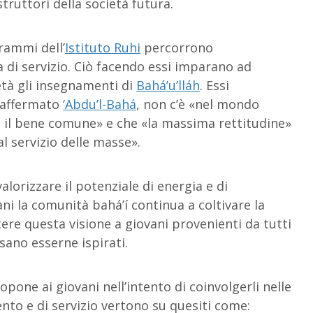
ruttori della società futura.
rammi dell’
Istituto Ruhi
percorrono
di servizio. Ciò facendo essi imparano ad
ietà gli insegnamenti di
Bahá’u’lláh
. Essi
 affermato
‘Abdu’l-Bahá
, non c’è «nel mondo
e il bene comune» e che «la massima rettitudine»
l servizio delle masse».
alorizzare il potenziale di energia e di
ni la comunità bahá’í continua a coltivare la
ere questa visione a giovani provenienti da tutti
sano esserne ispirati.
pone ai giovani nell’intento di coinvolgerli nelle
nto e di servizio vertono su quesiti come: