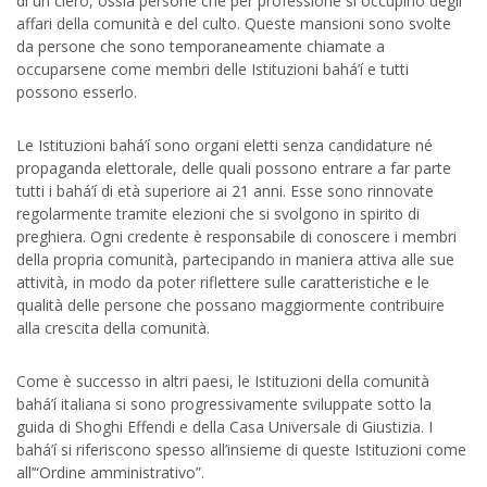
di un clero, ossia persone che per professione si occupino degli
affari della comunità e del culto. Queste mansioni sono svolte
da persone che sono temporaneamente chiamate a
occuparsene come membri delle Istituzioni bahá’í e tutti
possono esserlo.
Le Istituzioni bahá’í sono organi eletti senza candidature né
propaganda elettorale, delle quali possono entrare a far parte
tutti i bahá’í di età superiore ai 21 anni. Esse sono rinnovate
regolarmente tramite elezioni che si svolgono in spirito di
preghiera. Ogni credente è responsabile di conoscere i membri
della propria comunità, partecipando in maniera attiva alle sue
attività, in modo da poter riflettere sulle caratteristiche e le
qualità delle persone che possano maggiormente contribuire
alla crescita della comunità.
Come è successo in altri paesi, le Istituzioni della comunità
bahá’í italiana si sono progressivamente sviluppate sotto la
guida di Shoghi Effendi e della Casa Universale di Giustizia. I
bahá’í si riferiscono spesso all’insieme di queste Istituzioni come
all’“Ordine amministrativo”.