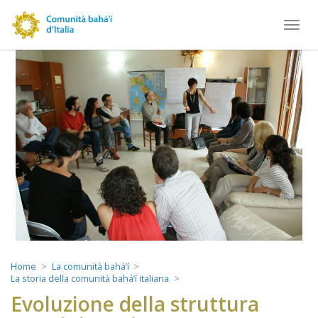
Toggl
navig
Home
La comunità bahá’í
La storia della comunità bahá’í italiana
Evoluzione della struttura