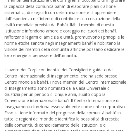
I membri dell’Istituzione dei Consiglieri si occupano di migliorare
la capacità della comunità bahá’í di elaborare piani d’azione
sistematici, di eseguirli con determinazione e di apprendere
dall’esperienza nell’intento di contribuire alla costruzione della
civiltà mondiale prevista da Bahá’u’lláh. I membri di questa
Istituzione infondono amore e coraggio nei cuori dei bahá’í,
rafforzano legami di amicizia e unità, promuovono i principi e le
norme etiche sancite negli insegnamenti bahá’í e nobilitano la
visione dei membri della comunità affinché possano dedicare le
loro energie al benessere dell’umanità.
Il lavoro dei Corpi continentali dei Consiglieri è guidato dal
Centro Internazionale di Insegnamento, che ha sede presso il
Centro mondiale bahá’í. I nove membri del Centro Internazionale
di Insegnamento sono nominati dalla Casa Universale di
Giustizia per un periodo di cinque anni, subito dopo la
Convenzione internazionale bahá’í. Il Centro Internazionale di
Insegnamento funziona essenzialmente come ente corporativo.
Esso si tiene informato del progresso della comunità bahá’í in
tutte le regioni del mondo e identifica le possibilità di crescita
delle comunità, di consolidamento delle istituzioni e di