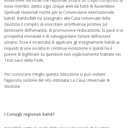
Assemblee sia locali che nazionali. Essa è un corpo composto di
nove membri, eletto ogni cinque anni da tutte le Assemblee
Spirituali Nazionali riunite per la Convenzione internazionale
bahá’í. Bahá’u’lláh ha assegnato alla Casa Universale della
Giustizia il compito di esercitare un’influenza positiva sul
benessere dell’umanità, di promuovere l’educazione, la pace e la
prosperità mondiale e di salvaguardare l’onore dell'essere
umano. Essa è incaricata di applicare gli insegnamenti bahá’í ai
requisiti di una società in continua evoluzione e quindi ha il
potere di legiferare su questioni non esplicitamente trattate nei
Testi sacri della Fede.
Per conoscere meglio questa Istituzione si può visitare
l’apposita sezione del sito intitolata La Casa Universale di
Giustizia.
I Consigli regionali bahá’í