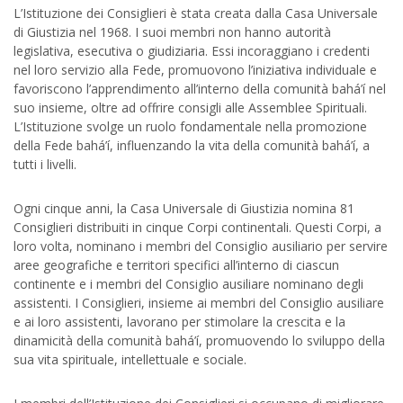
L’Istituzione dei Consiglieri è stata creata dalla Casa Universale
di Giustizia nel 1968. I suoi membri non hanno autorità
legislativa, esecutiva o giudiziaria. Essi incoraggiano i credenti
nel loro servizio alla Fede, promuovono l’iniziativa individuale e
favoriscono l’apprendimento all’interno della comunità bahá’í nel
suo insieme, oltre ad offrire consigli alle Assemblee Spirituali.
L’Istituzione svolge un ruolo fondamentale nella promozione
della Fede bahá’í, influenzando la vita della comunità bahá’í, a
tutti i livelli.
Ogni cinque anni, la Casa Universale di Giustizia nomina 81
Consiglieri distribuiti in cinque Corpi continentali. Questi Corpi, a
loro volta, nominano i membri del Consiglio ausiliario per servire
aree geografiche e territori specifici all’interno di ciascun
continente e i membri del Consiglio ausiliare nominano degli
assistenti. I Consiglieri, insieme ai membri del Consiglio ausiliare
e ai loro assistenti, lavorano per stimolare la crescita e la
dinamicità della comunità bahá’í, promuovendo lo sviluppo della
sua vita spirituale, intellettuale e sociale.