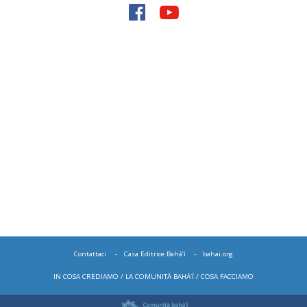
Contattaci
Casa Editrice Bahá’í
bahai.org
IN COSA CREDIAMO
LA COMUNITÀ BAHÁ’Í
COSA FACCIAMO