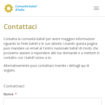
Toggl
navig
Contattaci
Contatta la comunità bahá’í per avere maggiori informazioni
riguardo la Fede bahá’í e le sue attività. Usando questa pagina
puoi mandare un email al Centro nazionale bahá’í di modo che
possiamo aiutare a rispondere alle tue domande e a metterti in
contatto con i bahá’í vicino a te.
Alternativamente puoi contattarci tramite i dettagli qui di
seguito.
Contattaci
Nome
*