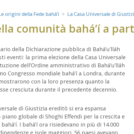
Le origini della Fede bahá’í
La Casa Universale di Giustiz
lla comunità bahá’í a part
nario della Dichiarazione pubblica di Bahá’u’lláh
ti eventi: la prima elezione della Casa Universale
ituzione dell’Ordine amministrativo di Bahá’u’lláh
rimo Congresso mondiale bahá’í a Londra, durante
imostrarono con la loro presenza quanto la
sse cresciuta durante il precedente decennio.
ersale di Giustizia ereditò si era espansa
piano globale di Shoghi Effendi per la crescita e
bahá’í. I bahá’í ora risiedevano in più di 14.000
, dipendenze e isole maggiori. 56 paesi avevano