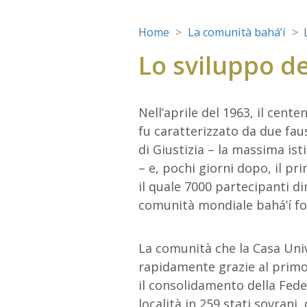
Home
La comunità bahá’í
Lo sviluppo de
Nell’aprile del 1963, il cente
fu caratterizzato da due faus
di Giustizia – la massima ist
– e, pochi giorni dopo, il p
il quale 7000 partecipanti d
comunità mondiale bahá’í fo
La comunità che la Casa Univ
rapidamente grazie al primo 
il consolidamento della Fede 
località in 259 stati sovrani