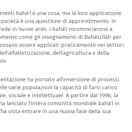
enti bahá’í è una cosa, ma la loro applicazione
la società è una questione di apprendimento. In
 Fede in nuove aree, i bahá’í incominciarono a
amente come gli insegnamenti di Bahá’u’lláh per
ossano essere applicati praticamente nei settori
dell’alfabetizzazione, dell’agricoltura e della
ni.
entazione ha portato all’emersione di processi
e varie popolazioni la capacità di farsi carico
e, sociale e intellettuale. A partire dal 1996, la
ha lanciato l’intera comunità mondiale bahá’í in
a vista entrare in una nuova fase della sua