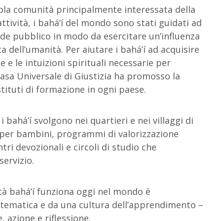
cola comunità principalmente interessata della
attività, i bahá’í del mondo sono stati guidati ad
ande pubblico in modo da esercitare un’influenza
a dell’umanità. Per aiutare i bahá’í ad acquisire
e le intuizioni spirituali necessarie per
 Casa Universale di Giustizia ha promosso la
tituti di formazione in ogni paese.
 bahá’í svolgono nei quartieri e nei villaggi di
i per bambini, programmi di valorizzazione
ntri devozionali e circoli di studio che
servizio.
tà bahá’í funziona oggi nel mondo è
istematica e da una cultura dell’apprendimento –
, azione e riflessione.