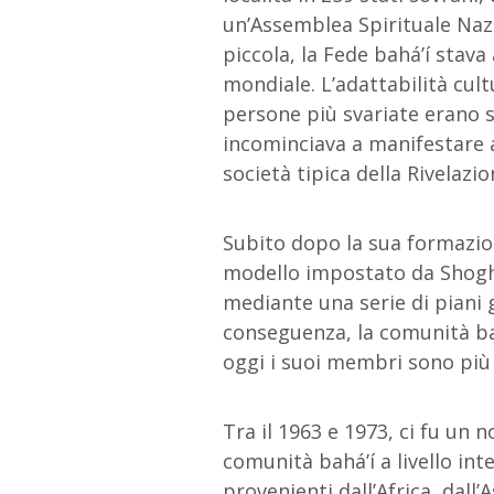
un’Assemblea Spirituale Naz
piccola, la Fede bahá’í stava
mondiale. L’adattabilità cultu
persone più svariate erano s
incominciava a manifestare a
società tipica della Rivelazio
Subito dopo la sua formazion
modello impostato da Shoghi 
mediante una serie di piani g
conseguenza, la comunità bah
oggi i suoi membri sono più d
Tra il 1963 e 1973, ci fu un
comunità bahá’í a livello i
provenienti dall’Africa, dall’