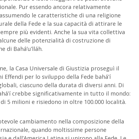
ionale. Pur essendo ancora relativamente
 assumendo le caratteristiche di una religione
rale della Fede e la sua capacità di attirare le
empre più evidenti. Anche la sua vita collettiva
lcune delle potenzialità di costruzione di
ne di Bahá’u’lláh.
e, la Casa Universale di Giustizia proseguì il
Effendi per lo sviluppo della Fede bahá’í
lobali, ciascuno della durata di diversi anni. Di
á’í crebbe significativamente in tutto il mondo:
i 5 milioni e risiedono in oltre 100.000 località.
 notevole cambiamento nella composizione della
nternazionale, quando moltissime persone
Asia e dall’America Latina si unirono alla Fede. Le