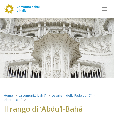
Toggl
navig
Home
La comunità bahá’í
Le origini della Fede bahá’í
‘Abdu’l-Bahá
Il rango di ‘Abdu’l-Bahá