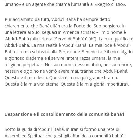
umano» e un agente che chiama l’umanità al «Regno di Dio».
Pur acclamato da tutti, ‘Abdu’l-Bahá ha sempre detto
chiaramente che Bahá’u’lláh era la Fonte del Suo pensiero. In
una lettera ai Suoi seguaci in America scrisse: «Il mio nome è
‘Abdu’l-Bahá (alla lettera “Servo di Bahá’u’lláh”). La mia qualifica è
‘Abdu’l-Bahá. La mia realtà è ‘Abdu’l-Bahá. La mia lode è ‘Abdu’l-
Bahá. La mia schiavitù alla Perfezione Benedetta è il mio fulgido
e glorioso diadema e il servire l’intera razza umana, la mia
religione perpetua... Nessun nome, nessun titolo, nessun onore,
nessun elogio ho né vorrò avere mai, tranne che ‘Abdu’l-Bahá.
Questo è il mio desio. Questa è la mia più grande brama.
Questa è la mia vita eterna. Questa è la mia gloria imperitura».
L’espansione e il consolidamento della comunità bahá’í
Sotto la guida di ‘Abdu’ l-Bahá, in Iran si formò una rete di
Assemblee Spirituali che gestì gli affari della comunità bahá’í,