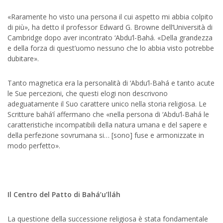
«Raramente ho visto una persona il cui aspetto mi abbia colpito
di più», ha detto il professor Edward G. Browne dell’Università di
Cambridge dopo aver incontrato ‘Abdu’l-Bahá. «Della grandezza
e della forza di quest’uomo nessuno che lo abbia visto potrebbe
dubitare».
Tanto magnetica era la personalità di ‘Abdu’l-Bahá e tanto acute
le Sue percezioni, che questi elogi non descrivono
adeguatamente il Suo carattere unico nella storia religiosa. Le
Scritture bahá’í affermano che «nella persona di ‘Abdu’l-Bahá le
caratteristiche incompatibili della natura umana e del sapere e
della perfezione sovrumana si… [sono] fuse e armonizzate in
modo perfetto».
Il Centro del Patto di Bahá’u’lláh
La questione della successione religiosa è stata fondamentale