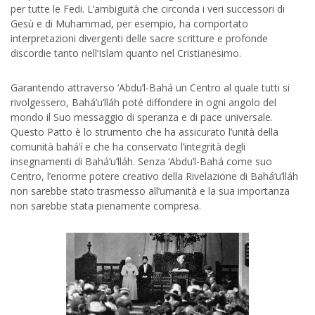
per tutte le Fedi. L’ambiguità che circonda i veri successori di
Gesù e di Muhammad, per esempio, ha comportato
interpretazioni divergenti delle sacre scritture e profonde
discordie tanto nell’Islam quanto nel Cristianesimo.
Garantendo attraverso ‘Abdu’l-Bahá un Centro al quale tutti si
rivolgessero, Bahá’u’lláh poté diffondere in ogni angolo del
mondo il Suo messaggio di speranza e di pace universale.
Questo Patto è lo strumento che ha assicurato l’unità della
comunità bahá’í e che ha conservato l’integrità degli
insegnamenti di Bahá’u’lláh. Senza ‘Abdu’l-Bahá come suo
Centro, l’enorme potere creativo della Rivelazione di Bahá’u’lláh
non sarebbe stato trasmesso all’umanità e la sua importanza
non sarebbe stata pienamente compresa.