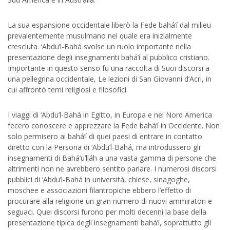
La sua espansione occidentale liberò la Fede bahá’í dal milieu
prevalentemente musulmano nel quale era inizialmente
cresciuta. ‘Abdu’l-Bahá svolse un ruolo importante nella
presentazione degli insegnamenti bahá’í al pubblico cristiano.
Importante in questo senso fu una raccolta di Suoi discorsi a
una pellegrina occidentale, Le lezioni di San Giovanni d’Acri, in
cui affrontò temi religiosi e filosofici.
I viaggi di ‘Abdu’l-Bahá in Egitto, in Europa e nel Nord America
fecero conoscere e apprezzare la Fede bahá’í in Occidente. Non
solo permisero ai bahá’í di quei paesi di entrare in contatto
diretto con la Persona di ‘Abdu’l-Bahá, ma introdussero gli
insegnamenti di Bahá’u’lláh a una vasta gamma di persone che
altrimenti non ne avrebbero sentito parlare. I numerosi discorsi
pubblici di ‘Abdu’l-Bahá in università, chiese, sinagoghe,
moschee e associazioni filantropiche ebbero l’effetto di
procurare alla religione un gran numero di nuovi ammiratori e
seguaci. Quei discorsi furono per molti decenni la base della
presentazione tipica degli insegnamenti bahá’í, soprattutto gli