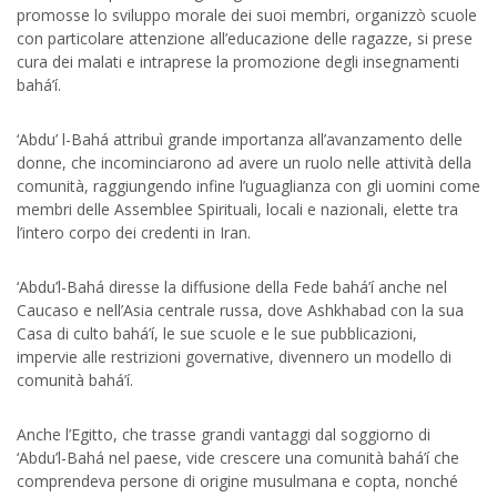
promosse lo sviluppo morale dei suoi membri, organizzò scuole
con particolare attenzione all’educazione delle ragazze, si prese
cura dei malati e intraprese la promozione degli insegnamenti
bahá’í.
‘Abdu’ l-Bahá attribuì grande importanza all’avanzamento delle
donne, che incominciarono ad avere un ruolo nelle attività della
comunità, raggiungendo infine l’uguaglianza con gli uomini come
membri delle Assemblee Spirituali, locali e nazionali, elette tra
l’intero corpo dei credenti in Iran.
‘Abdu’l-Bahá diresse la diffusione della Fede bahá’í anche nel
Caucaso e nell’Asia centrale russa, dove Ashkhabad con la sua
Casa di culto bahá’í, le sue scuole e le sue pubblicazioni,
impervie alle restrizioni governative, divennero un modello di
comunità bahá’í.
Anche l’Egitto, che trasse grandi vantaggi dal soggiorno di
‘Abdu’l-Bahá nel paese, vide crescere una comunità bahá’í che
comprendeva persone di origine musulmana e copta, nonché