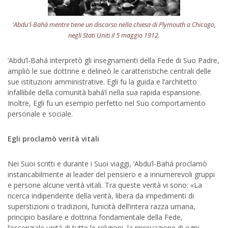
'Abdu'l-Bahá mentre tiene un discorso nella chiesa di Plymouth a Chicago,
negli Stati Uniti il 5 maggio 1912.
‘Abdu’l-Bahá interpretò gli insegnamenti della Fede di Suo Padre,
ampliò le sue dottrine e delineò le caratteristiche centrali delle
sue istituzioni amministrative. Egli fu la guida e l’architetto
infallibile della comunità bahá’í nella sua rapida espansione.
Inoltre, Egli fu un esempio perfetto nel Suo comportamento
personale e sociale.
Egli proclamò verità vitali
Nei Suoi scritti e durante i Suoi viaggi, ‘Abdu’l-Bahá proclamò
instancabilmente ai leader del pensiero e a innumerevoli gruppi
e persone alcune verità vitali. Tra queste verità vi sono: «La
ricerca indipendente della verità, libera da impedimenti di
superstizioni o tradizioni, l’unicità dell’intera razza umana,
principio basilare e dottrina fondamentale della Fede,
l’essenziale unità di tutte le religioni, la riprovazione di ogni