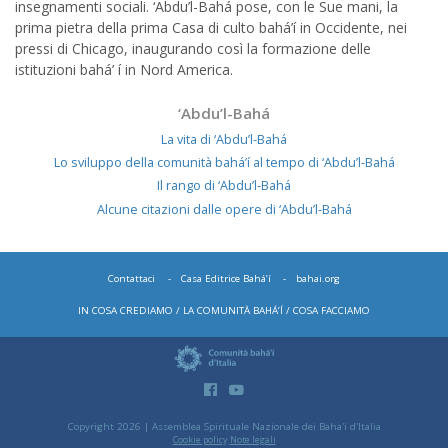
insegnamenti sociali. ‘Abdu’l-Bahá pose, con le Sue mani, la
prima pietra della prima Casa di culto bahá’í in Occidente, nei
pressi di Chicago, inaugurando così la formazione delle
istituzioni bahá’ í in Nord America.
‘Abdu’l-Bahá
La vita di ‘Abdu’l-Bahá
Lo sviluppo della comunità bahá’í al tempo di ‘Abdu’l-Bahá
Il rango di ‘Abdu’l-Bahá
Alcune citazioni dalle opere di ‘Abdu’l-Bahá
Contattaci
Casa Editrice Bahá’í
bahai.org
IN COSA CREDIAMO
LA COMUNITÀ BAHÁ’Í
COSA FACCIAMO
Copyright 2026 | Assemblea Spirituale Nazionale dei Baha'i d'Italia
Cookie policy
Note legali