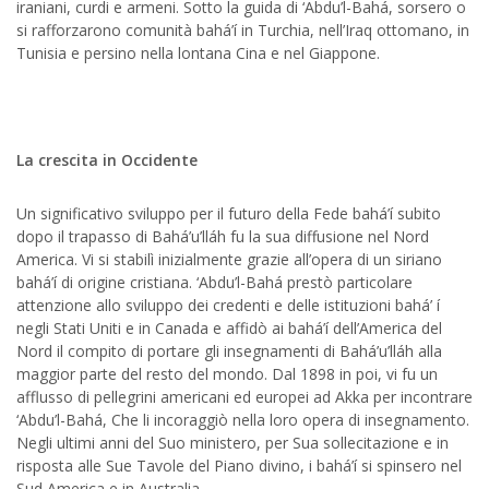
iraniani, curdi e armeni. Sotto la guida di ‘Abdu’l-Bahá, sorsero o
si rafforzarono comunità bahá’í in Turchia, nell’Iraq ottomano, in
Tunisia e persino nella lontana Cina e nel Giappone.
La crescita in Occidente
Un significativo sviluppo per il futuro della Fede bahá’í subito
dopo il trapasso di Bahá’u’lláh fu la sua diffusione nel Nord
America. Vi si stabilì inizialmente grazie all’opera di un siriano
bahá’í di origine cristiana. ‘Abdu’l-Bahá prestò particolare
attenzione allo sviluppo dei credenti e delle istituzioni bahá’ í
negli Stati Uniti e in Canada e affidò ai bahá’í dell’America del
Nord il compito di portare gli insegnamenti di Bahá’u’lláh alla
maggior parte del resto del mondo. Dal 1898 in poi, vi fu un
afflusso di pellegrini americani ed europei ad Akka per incontrare
‘Abdu’l-Bahá, Che li incoraggiò nella loro opera di insegnamento.
Negli ultimi anni del Suo ministero, per Sua sollecitazione e in
risposta alle Sue Tavole del Piano divino, i bahá’í si spinsero nel
Sud America e in Australia.