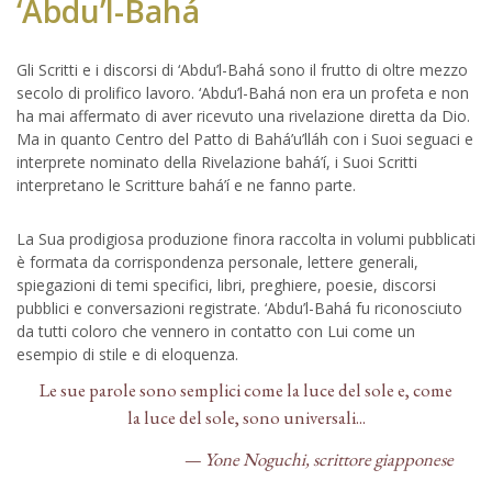
‘Abdu’l-Bahá
Gli Scritti e i discorsi di ‘Abdu’l-Bahá sono il frutto di oltre mezzo
secolo di prolifico lavoro. ‘Abdu’l-Bahá non era un profeta e non
ha mai affermato di aver ricevuto una rivelazione diretta da Dio.
Ma in quanto Centro del Patto di Bahá’u’lláh con i Suoi seguaci e
interprete nominato della Rivelazione bahá’í, i Suoi Scritti
interpretano le Scritture bahá’í e ne fanno parte.
La Sua prodigiosa produzione finora raccolta in volumi pubblicati
è formata da corrispondenza personale, lettere generali,
spiegazioni di temi specifici, libri, preghiere, poesie, discorsi
pubblici e conversazioni registrate. ‘Abdu’l-Bahá fu riconosciuto
da tutti coloro che vennero in contatto con Lui come un
esempio di stile e di eloquenza.
Le sue parole sono semplici come la luce del sole e, come
la luce del sole, sono universali...
— Yone Noguchi, scrittore giapponese