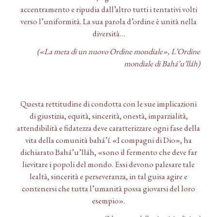
accentramento e ripudia dall’altro tutti i tentativi volti
verso l’uniformità. La sua parola d’ordine è unità nella
diversità…
(«La meta di un nuovo Ordine mondiale», L’Ordine
mondiale di Bahá’u’lláh)
Questa rettitudine di condotta con le sue implicazioni
di giustizia, equità, sincerità, onestà, imparzialità,
attendibilità e fidatezza deve caratterizzare ogni fase della
vita della comunità bahá’í. «I compagni di Dio», ha
dichiarato Bahá’u’lláh, «sono il fermento che deve far
lievitare i popoli del mondo. Essi devono palesare tale
lealtà, sincerità e perseveranza, in tal guisa agire e
contenersi che tutta l’umanità possa giovarsi del loro
esempio».