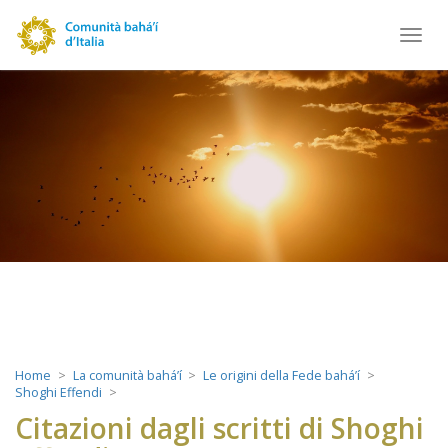
Toggl
navig
Home
La comunità bahá’í
Le origini della Fede bahá’í
Shoghi Effendi
Citazioni dagli scritti di Shoghi