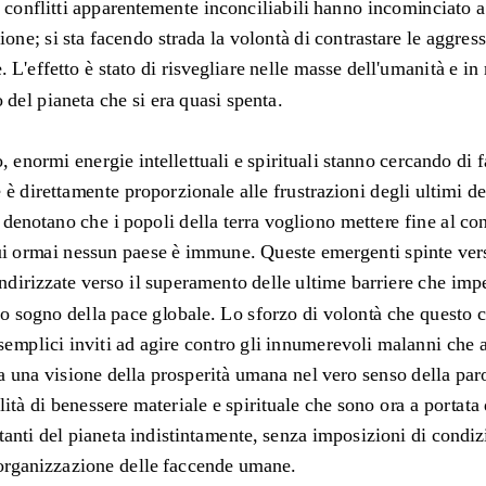
conflitti apparentemente inconci
liabili hanno incominciato a
ione; si sta facendo strada la volontà di contrastare le aggress
. L'effetto è stato di risvegliare nelle masse dell'umanità e in
 del pianeta che si era quasi spenta.
, enormi energie intellettuali e spirituali stanno cercando di fa
 è direttamente proporzionale alle frustrazioni 
degli ultimi d
denotano che i popoli della terra vogliono mettere fine al conf
ui ormai nessun paese è immune. Queste emergenti spinte ver
indirizzate verso il superamento delle ultime barriere che imp
co sogno della pace globale. Lo sforzo di volontà che questo 
emplici inviti ad agire contro gli innume
revoli malanni che a
 una visione della prosperità umana nel vero senso della paro
lità di benessere materiale e spirituale che sono ora a portat
bitanti del pianeta indistintamente, senza imposizioni di condiz
iorganizzazione delle faccende umane.