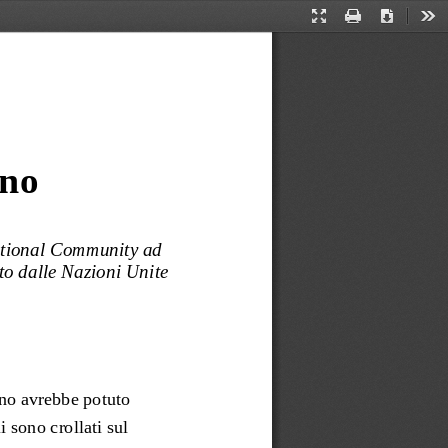
Presentation
Print
Download
Too
Mode
ano
ational Community ad 
to dalle Nazioni Unite 
no avrebbe potuto 
 sono crollati sul 