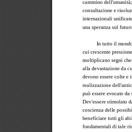
cammino dell'umanità; 
consultazione e risoluz
internazionali unificate
una speranza sul futuro
In tutto il mondo
cui crescente pressione
moltiplicano segni che 
alla devastazione da c
devono es
sere colte e 
realizzazione dell'anti
può essere evocato da s
Dev'essere stimolato da
coscienza delle possibi
bene
ficiare tutti gli a
fondamentali di tale r