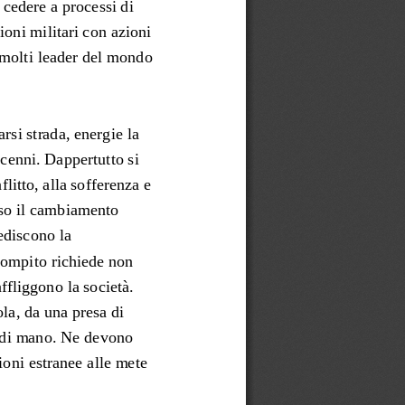
 cedere a processi di 
ioni militari con azioni 
 molti
leader del mondo 
rsi strada, energie la 
ecenni. Dappertutto si 
litto, alla sofferenza e 
so il cambiamento 
ediscono la 
compito richiede non 
ffliggono la società. 
la, da una presa di 
a di mano. Ne devono 
ioni estranee alle mete 