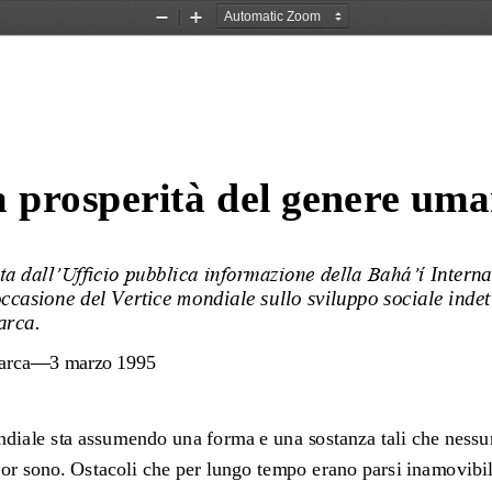
Zoom
Zoom
Out
In
 prosperità del genere um
a dall’Ufficio pubb
lica informazione della Bahá’í 
Intern
ccasione del Vertice mondiale sullo sviluppo sociale indet
arca.
arca
—
3 mar
zo 1995
ndiale sta assumendo una forma e una sostanza tali che nessu
or sono. Ostacoli che per lungo tempo erano parsi inamovibili