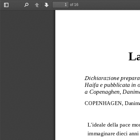
of 16
Toggle
Find
Previous
Next
Sidebar
La
Dichiarazione preparat
Haifa e pubblicata in o
a Copenaghen, Danim
COPENHAGEN, 
D
anim
L'ideale della pace mo
immaginare dieci anni 