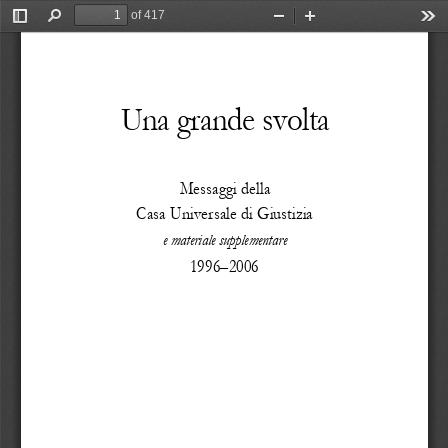
of 417
Toggle
Find
Zoom
Zoom
Too
Sidebar
Out
In
Una grande svolta
Messaggi della
Casa Universale di Giustizia
e materiale supplementare
1996
–
2006