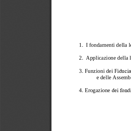
1.
I fondamenti della l
2.
Applicazione della 
3. 
Funzioni dei 
F
iduci
e 
del
le Assembl
4. 
Erogazione
dei fond