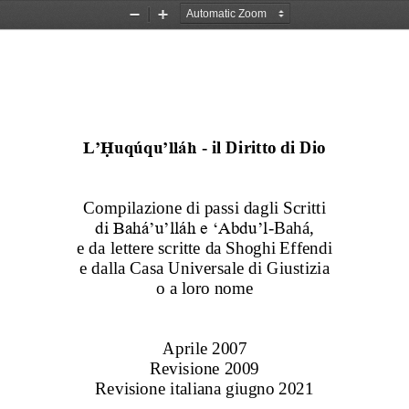
Zoom
Zoom
Out
In
L’
Ḥuqúqu’lláh
-
i
l Diritto di Dio
C
ompilazione di passi da
gli
Scritti
di Bahá’u’lláh e ‘Abdu’l
-
Bahá,
e da lettere scritte da Shoghi Effendi 
e 
dalla 
Casa Universale di Giustizia
o a loro nome
Aprile 2007
Revisione 2009
Revisione italiana giugno 2021