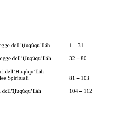
ll’Ḥuqúq
u’lláh
–
egge 
de
1 
31
ll’Ḥuqúq
u’lláh
–
legge 
de
3
2 
8
0
ari dell’Ḥuqúqu’lláh
ee Spirituali
8
1 
–
10
3
i dell’Ḥuqúq
u’lláh
10
4 
–
11
2