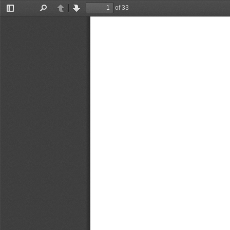
of 33
Toggle
Find
Previous
Next
Sidebar