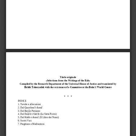
Titolo originale
«Selections from the Writings of the Báb»
Compiled by the Research Department of the Universal House of Justice and translated by 
Habib Taherzadeh with the assistance of a Committee at the Bahá’í World Centre
•  
•    •
INDICE
1. Tavole e allocuzioni
2. Dal Qayyúmu'l
-
Asmá'
3. Dal Bayán Persiano
4. Dal Dalá'il
-
i
-
Sab'ih (Le Sette Prove)
5. Dal Kitáb
-
i
-
Asmá' (Il Libro dei Nomi)
6. Scritti Vari
7. Preghiere e Meditazioni